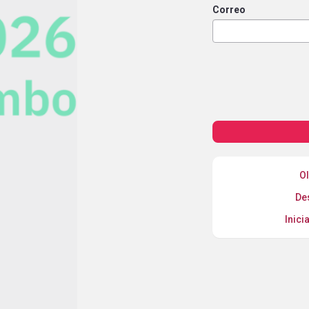
Correo
Ol
De
Inici