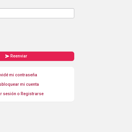
send
Reenviar
vidé mi contraseña
sbloquear mi cuenta
ar sesión o Registrarse